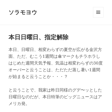
ソラモヨウ
メニュ
ーとウ
ィジェ
ット
本日日曜日、指定解除
本日、日曜日、相変わらずの夏空が広がる金沢方
面、ただ、むこう1週間は傘マークもチラホラし
はじめた週間天気予報、気温は相変わらずの30度
オーバーと云うことは、ただただ蒸し暑い1週間
が始まると云うことか・・・？
と云うことで、我家は昨日同様のグデ〜ッとした
日曜日なのだが、本日特筆のビッグニュースはア
メリカ発。