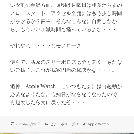
い夕刻の金沢方面。週明け月曜日は相変わらずの
スロースタート、アクセル全開にはもう少し時間
がかかるか？飼主、そんなこんなに自問しなが
ら、もういい加減時間も経っているよな・・・
やれやれ・・・ッとモノローグ。
傍らで、我家のスリーボロズは全く聞く耳もたな
いご様子、これが我家円満の秘訣かな・・・。
追伸、Apple Watch、こいつもたまには再起動が
必要なようだな。通知音がならなくなったので、
再起動したら元に戻ったぞ・・・
投
カ
タ
2015年5月18日
ピナ・ボス・プリ
Apple Watch
稿
テ
グ