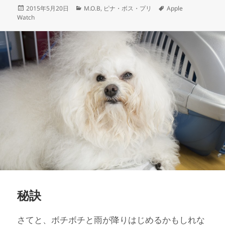
投
カ
タ
2015年5月20日
M.O.B
,
ピナ・ボス・プリ
Apple
稿
テ
グ
Watch
日:
ゴ
リ
ー
秘訣
さてと、ボチボチと雨が降りはじめるかもしれな