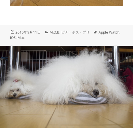
投
カ
タ
2015年9月11日
M.O.B
,
ピナ・ボス・プリ
Apple Watch
,
稿
テ
グ
iOS
,
Mac
日:
ゴ
リ
ー