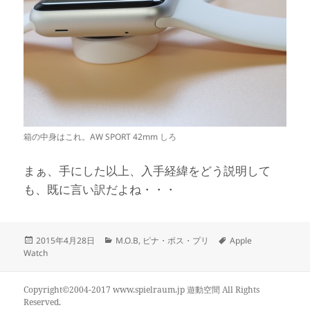
箱の中身はこれ。AW SPORT 42mm しろ
まぁ、手にした以上、入手経緯をどう説明して
も、既に言い訳だよね・・・
投
カ
タ
2015年4月28日
M.O.B
,
ピナ・ボス・プリ
Apple
稿
テ
グ
Watch
日:
ゴ
リ
ー
Copyright©2004-2017 www.spielraum.jp 遊動空間 All Rights
Reserved.