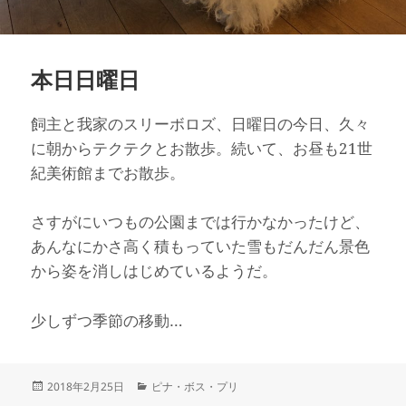
本日日曜日
飼主と我家のスリーボロズ、日曜日の今日、久々
に朝からテクテクとお散歩。続いて、お昼も21世
紀美術館までお散歩。
さすがにいつもの公園までは行かなかったけど、
あんなにかさ高く積もっていた雪もだんだん景色
から姿を消しはじめているようだ。
少しずつ季節の移動…
投
カ
2018年2月25日
ピナ・ボス・プリ
稿
テ