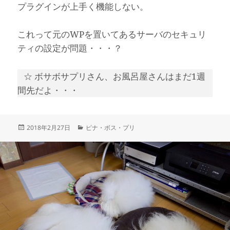
プラグインが上手く機能しない。
これって元のWPを置いてあるサーバのセキュリ
ティの設定が問題・・・？
☆ ボサボサプリさん、お風呂屋さんはまだ1週
間先だよ・・・
投
カ
2018年2月27日
ピナ・ボス・プリ
稿
テ
日:
ゴ
リ
ー