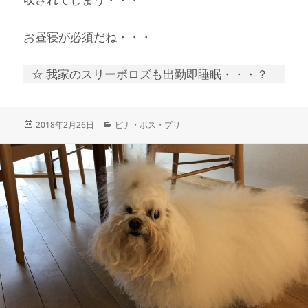
お昼寝が必須だね・・・
☆ 我家のスリーボロズも出勤即睡眠・・・？
投
カ
2018年2月26日
ピナ・ボス・プリ
稿
テ
日:
ゴ
リ
ー