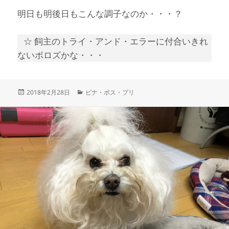
明日も明後日もこんな調子なのか・・・？
☆ 飼主のトライ・アンド・エラーに付合いきれ
ないボロズかな・・・
投
カ
2018年2月28日
ピナ・ボス・プリ
稿
テ
日:
ゴ
リ
ー