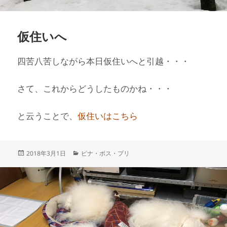
仮住いへ
四苦八苦しながら本日仮住いへと引越・・・
さて、これからどうしたものかね・・・
と云うことで、
仮住いはこちら
投
カ
2018年3月1日
ピナ・ボス・プリ
稿
テ
日:
ゴ
リ
ー