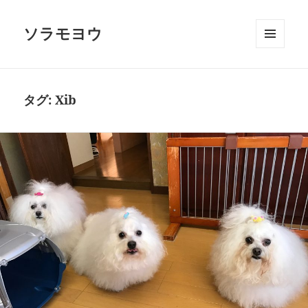
ソラモヨウ
メニュ
ーとウ
ィジェ
ット
タグ:
Xib