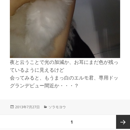
夜と云うことで光の加減か、お耳にまだ色が残っ
ているように見えるけど
会ってみると、もうまっ白のエルモ君、専用ドッ
グランデビュー間近か・・・？
投
カ
2013年7月27日
ソラモヨウ
稿
テ
日:
ゴ
投
ページ
1
リ
稿
ー