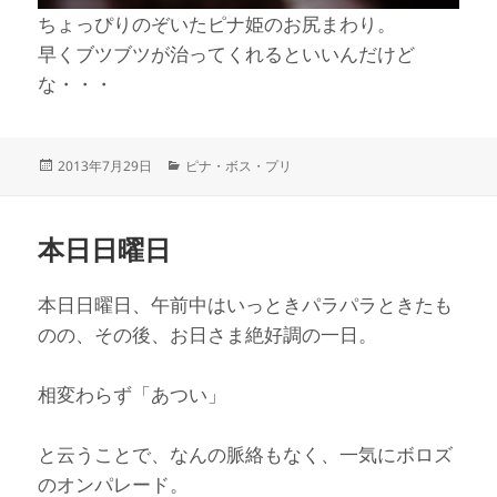
ちょっぴりのぞいたピナ姫のお尻まわり。
早くブツブツが治ってくれるといいんだけど
な・・・
投
カ
2013年7月29日
ピナ・ボス・プリ
稿
テ
日:
ゴ
リ
本日日曜日
ー
本日日曜日、午前中はいっときパラパラときたも
のの、その後、お日さま絶好調の一日。
相変わらず「あつい」
と云うことで、なんの脈絡もなく、一気にボロズ
のオンパレード。