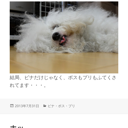
結局、ピナだけじゃなく、ボスもプリもふてくさ
れてます・・・。
投
カ
2013年7月31日
ピナ・ボス・プリ
稿
テ
日:
ゴ
リ
ホッ
ー