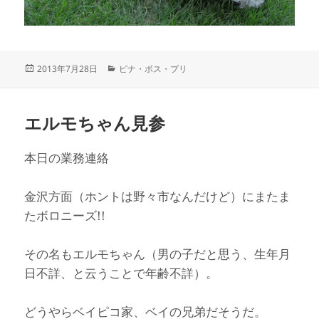
投
カ
2013年7月28日
ピナ・ボス・プリ
稿
テ
日:
ゴ
リ
エルモちゃん見参
ー
本日の業務連絡
金沢方面（ホントは野々市なんだけど）にまたま
たボロニーズ!!
その名もエルモちゃん（男の子だと思う、生年月
日不詳、と云うことで年齢不詳）。
どうやらベイピコ家、ベイの兄弟だそうだ。