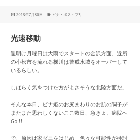
投
カ
2013年7月30日
ピナ・ボス・プリ
稿
テ
日:
ゴ
リ
光速移動
ー
週明け月曜日は大雨でスタートの金沢方面、近所
の小松市を流れる梯川は警戒水域をオーバーして
いるらしい。
しばらく気をつけた方がよさそうな北陸方面だ。
そんな本日、ピナ姫のお尻まわりのお肌の調子が
またまた思わしくないここ数日、急きょ、病院へ
Go !!
で、原因は家ダニをはじめ、色々な可能性が検討