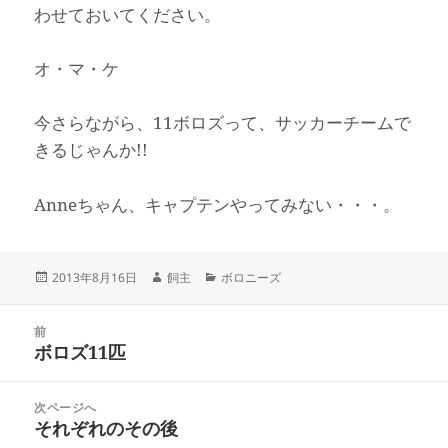
わせておいてください。
オ・マ・ケ
今さらながら、11ボロズって、サッカーチームで
きるじゃんか!!
Anneちゃん、キャプテンやってみない・・・。
投
作
カ
2013年8月16日
飼主
ボロニーズ
稿
成
テ
日:
者
ゴ
投
リ
前
稿
ボロズ11匹
ー
前
ナ
の
ビ
投
次ページへ
ゲ
稿:
それぞれのその後
次
ー