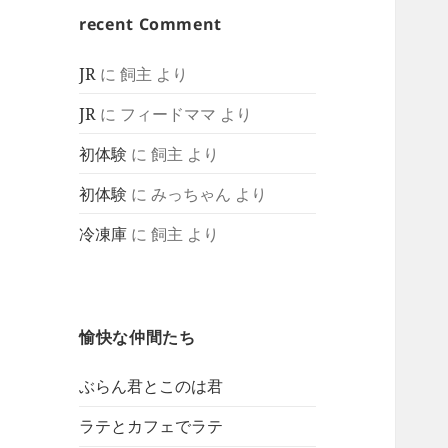
recent Comment
JR
に
飼主
より
JR
に
フィードママ
より
初体験
に
飼主
より
初体験
に
みっちゃん
より
冷凍庫
に
飼主
より
愉快な仲間たち
ぶらん君とこのは君
ラテとカフェでラテ