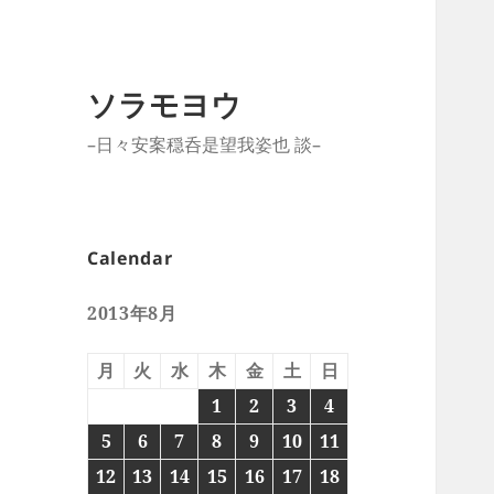
ソラモヨウ
–日々安案穏呑是望我姿也 談–
Calendar
2013年8月
月
火
水
木
金
土
日
1
2
3
4
5
6
7
8
9
10
11
12
13
14
15
16
17
18