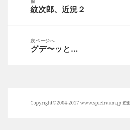
前
紋次郎、近況２
ナ
前
ビ
の
ゲ
投
ー
稿:
次ページへ
シ
グデ〜ッと…
次
ョ
の
ン
投
稿:
Copyright©2004-2017 www.spielraum.jp 遊動