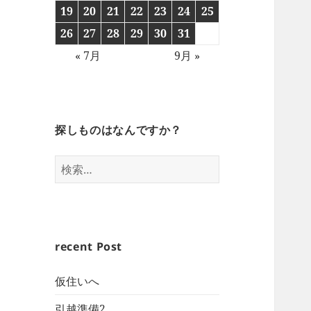
19
20
21
22
23
24
25
26
27
28
29
30
31
« 7月
9月 »
探しものはなんですか？
検
索:
recent Post
仮住いへ
引越準備2