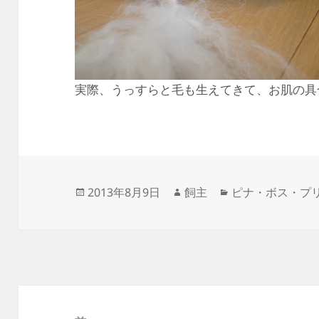
実際、うっすらと毛も生えてきて、お肌の具
投
作
カ
2013年8月9日
飼主
ピナ・ボス・プ
稿
成
テ
日:
者
ゴ
リ
ー
投
稿