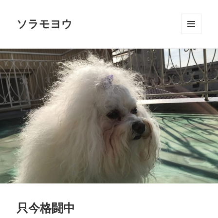
ソラモヨウ
メニュ
ーとウ
ィジェ
ット
只今格闘中