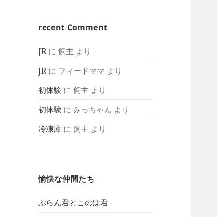
recent Comment
JR
に
飼主
より
JR
に
フィードママ
より
初体験
に
飼主
より
初体験
に
みっちゃん
より
冷凍庫
に
飼主
より
愉快な仲間たち
ぶらん君とこのは君