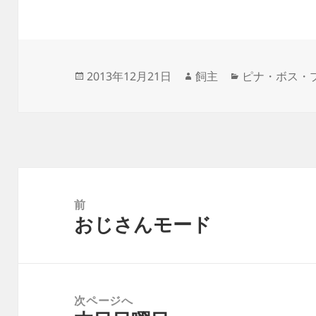
投
作
カ
2013年12月21日
飼主
ピナ・ボス・
稿
成
テ
日:
者
ゴ
リ
ー
投
稿
前
おじさんモード
ナ
前
ビ
の
ゲ
投
ー
稿:
次ページへ
シ