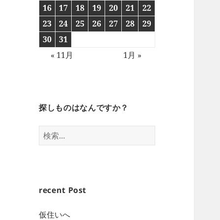
16
17
18
19
20
21
22
23
24
25
26
27
28
29
30
31
« 11月
1月 »
探しものはなんですか？
検
索:
recent Post
仮住いへ