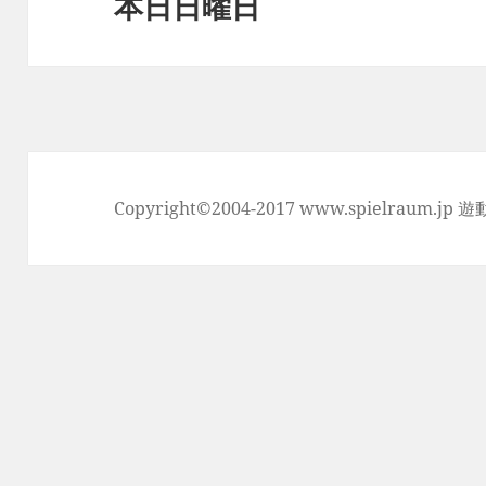
本日日曜日
次
ョ
の
ン
投
稿:
Copyright©2004-2017 www.spielraum.jp 遊動