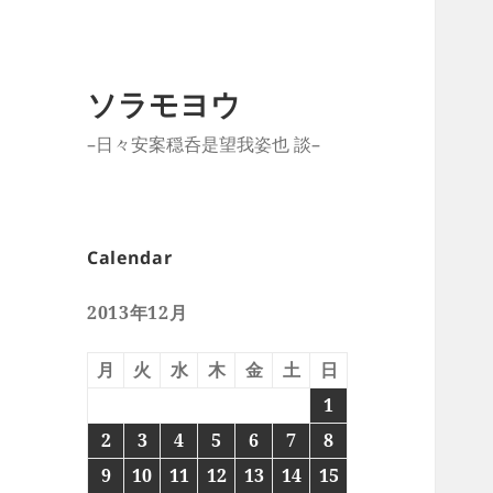
ソラモヨウ
–日々安案穏呑是望我姿也 談–
Calendar
2013年12月
月
火
水
木
金
土
日
1
2
3
4
5
6
7
8
9
10
11
12
13
14
15