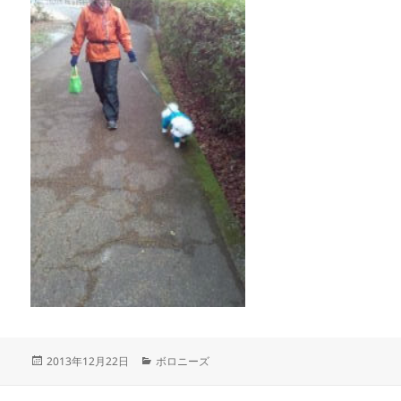
投
カ
2013年12月22日
ボロニーズ
稿
テ
日:
ゴ