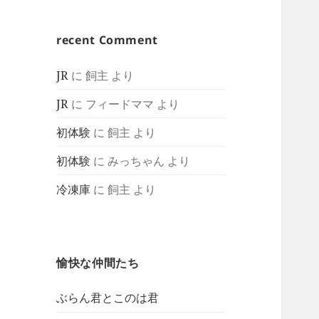
recent Comment
JR
に
飼主
より
JR
に
フィードママ
より
初体験
に
飼主
より
初体験
に
みっちゃん
より
冷凍庫
に
飼主
より
愉快な仲間たち
ぶらん君とこのは君