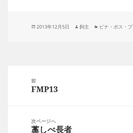
投
作
カ
2013年12月5日
飼主
ピナ・ボス・プ
稿
成
テ
日:
者
ゴ
リ
ー
投
稿
前
FMP13
ナ
前
ビ
の
ゲ
投
ー
稿:
次ページへ
シ
藁しべ長者
次