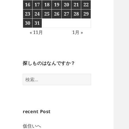
16
17
18
19
20
21
22
23
24
25
26
27
28
29
30
31
« 11月
1月 »
探しものはなんですか？
検
索:
recent Post
仮住いへ