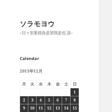
ソラモヨウ
–日々安案穏呑是望我姿也 談–
Calendar
2013年12月
月
火
水
木
金
土
日
1
2
3
4
5
6
7
8
9
10
11
12
13
14
15