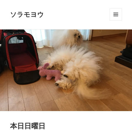
ソラモヨウ
メニュ
ーとウ
ィジェ
ット
本日日曜日