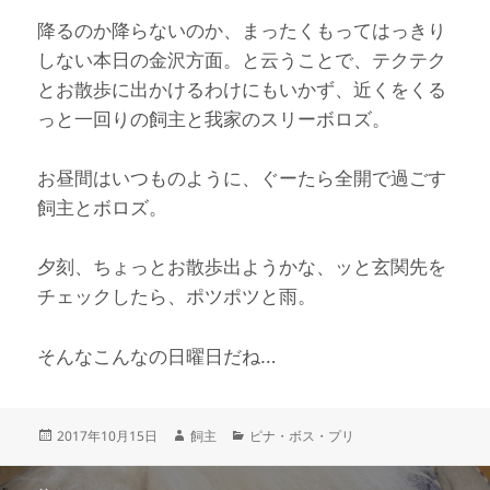
降るのか降らないのか、まったくもってはっきり
しない本日の金沢方面。と云うことで、テクテク
とお散歩に出かけるわけにもいかず、近くをくる
っと一回りの飼主と我家のスリーボロズ。
お昼間はいつものように、ぐーたら全開で過ごす
飼主とボロズ。
夕刻、ちょっとお散歩出ようかな、ッと玄関先を
チェックしたら、ポツポツと雨。
そんなこんなの日曜日だね…
投
作
カ
2017年10月15日
飼主
ピナ・ボス・プリ
稿
成
テ
日:
者
ゴ
投