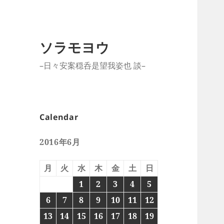
ソラモヨウ
–日々安案穏呑是望我姿也 談–
Calendar
2016年6月
月
火
水
木
金
土
日
1
2
3
4
5
6
7
8
9
10
11
12
13
14
15
16
17
18
19