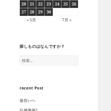
20
21
22
23
24
25
26
27
28
29
30
« 5月
7月 »
探しものはなんですか？
検
索:
recent Post
仮住いへ
引越準備2