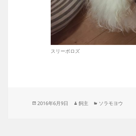
スリーボロズ
投
作
カ
2016年6月9日
飼主
ソラモヨウ
稿
成
テ
日:
者
ゴ
リ
ー