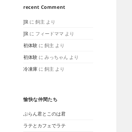
recent Comment
JR
に
飼主
より
JR
に
フィードママ
より
初体験
に
飼主
より
初体験
に
みっちゃん
より
冷凍庫
に
飼主
より
愉快な仲間たち
ぶらん君とこのは君
ラテとカフェでラテ