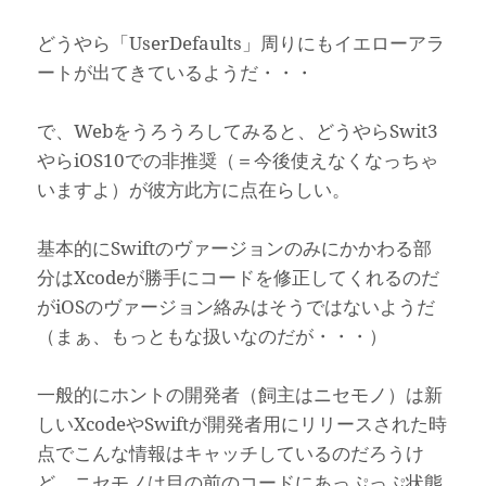
どうやら「UserDefaults」周りにもイエローアラ
ートが出てきているようだ・・・
で、Webをうろうろしてみると、どうやらSwit3
やらiOS10での非推奨（＝今後使えなくなっちゃ
いますよ）が彼方此方に点在らしい。
基本的にSwiftのヴァージョンのみにかかわる部
分はXcodeが勝手にコードを修正してくれるのだ
がiOSのヴァージョン絡みはそうではないようだ
（まぁ、もっともな扱いなのだが・・・）
一般的にホントの開発者（飼主はニセモノ）は新
しいXcodeやSwiftが開発者用にリリースされた時
点でこんな情報はキャッチしているのだろうけ
ど、ニセモノは目の前のコードにあっぷっぷ状態