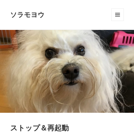
ソラモヨウ
メニュ
ーとウ
ィジェ
ット
ストップ＆再起動