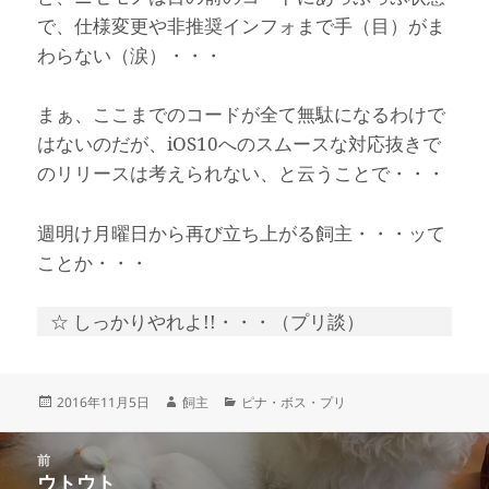
で、仕様変更や非推奨インフォまで手（目）がま
わらない（涙）・・・
まぁ、ここまでのコードが全て無駄になるわけで
はないのだが、iOS10へのスムースな対応抜きで
のリリースは考えられない、と云うことで・・・
週明け月曜日から再び立ち上がる飼主・・・ッて
ことか・・・
☆ しっかりやれよ!!・・・（プリ談）
投
作
カ
2016年11月5日
飼主
ピナ・ボス・プリ
稿
成
テ
日:
者
ゴ
投
リ
前
稿
ウトウト
ー
前