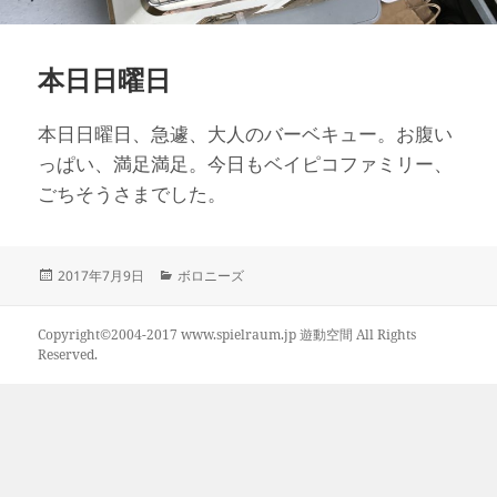
本日日曜日
本日日曜日、急遽、大人のバーベキュー。お腹い
っぱい、満足満足。今日もベイピコファミリー、
ごちそうさまでした。
投
カ
2017年7月9日
ボロニーズ
稿
テ
日:
ゴ
リ
Copyright©2004-2017 www.spielraum.jp 遊動空間 All Rights
ー
Reserved.