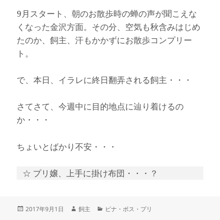
9月スタート、朝のお散歩時の蝉の声が聞こえな
くなった金沢方面。その分、空気も秋含みはじめ
たのか、飼主、汗もかかずにお散歩コンプリー
ト。
で、本日、イラレに終日翻弄される飼主・・・
さてさて、今週中に目的地点に辿り着けるの
か・・・
ちょいとばかり不安・・・
☆ プリ嬢、上手に掛け布団・・・？
投
作
カ
2017年9月1日
飼主
ピナ・ボス・プリ
稿
成
テ