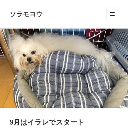
ソラモヨウ
メニュ
ーとウ
ィジェ
ット
9月はイラレでスタート