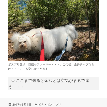
ボスプリ父娘、目指せファーマー・・・、この後、全身チップだら
け・・・。でも楽しかったね!!
☆ ここまで来ると金沢とは空気がまるで違
う・・・
投
カ
2017年5月4日
ピナ・ボス・プリ