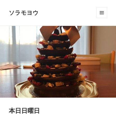
ソラモヨウ
メニュ
ーとウ
ィジェ
ット
本日日曜日