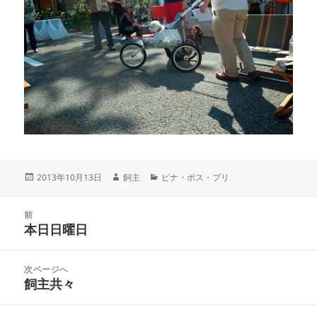
投
作
カ
2013年10月13日
飼主
ピナ・ボス・プリ
稿
成
テ
日:
者
ゴ
投
リ
前
稿
本日日曜日
ー
前
ナ
の
ビ
投
次ページへ
ゲ
稿:
飼主共々
次
ー
の
シ