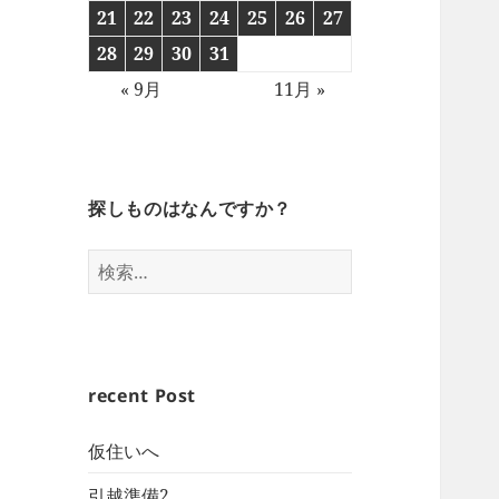
21
22
23
24
25
26
27
28
29
30
31
« 9月
11月 »
探しものはなんですか？
検
索:
recent Post
仮住いへ
引越準備2