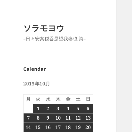
ソラモヨウ
–日々安案穏呑是望我姿也 談–
Calendar
2013年10月
月
火
水
木
金
土
日
1
2
3
4
5
6
7
8
9
10
11
12
13
14
15
16
17
18
19
20