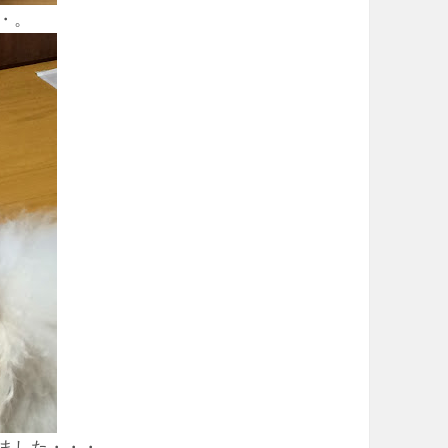
・。
ました・・・。