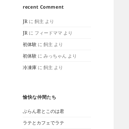
recent Comment
JR
に
飼主
より
JR
に
フィードママ
より
初体験
に
飼主
より
初体験
に
みっちゃん
より
冷凍庫
に
飼主
より
愉快な仲間たち
ぶらん君とこのは君
ラテとカフェでラテ