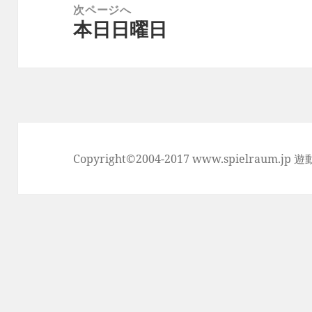
次ページへ
シ
本日日曜日
次
ョ
の
ン
投
稿:
Copyright©2004-2017 www.spielraum.jp 遊動