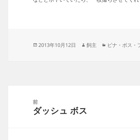
投
作
カ
2013年10月12日
飼主
ピナ・ボス・
稿
成
テ
日:
者
ゴ
リ
ー
投
稿
前
ダッシュ ボス
ナ
前
ビ
の
ゲ
投
ー
稿: