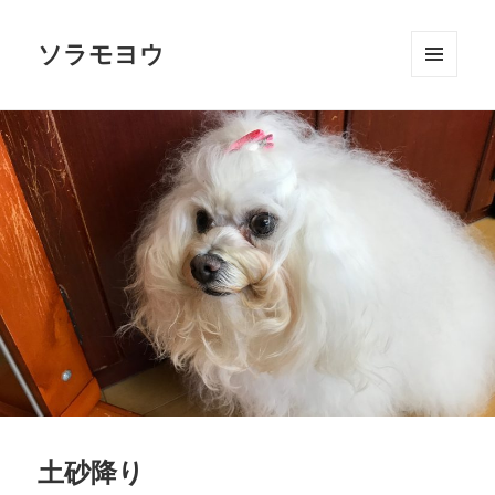
ソラモヨウ
メニュ
ーとウ
ィジェ
ット
土砂降り