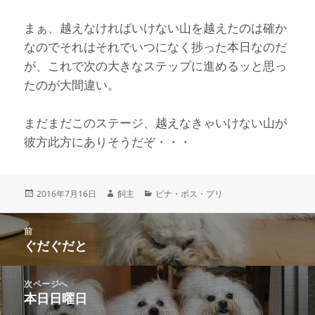
まぁ、越えなければいけない山を越えたのは確か
なのでそれはそれでいつになく捗った本日なのだ
が、これで次の大きなステップに進めるッと思っ
たのが大間違い。
まだまだこのステージ、越えなきゃいけない山が
彼方此方にありそうだぞ・・・
投
作
カ
2016年7月16日
飼主
ピナ・ボス・プリ
稿
成
テ
日:
者
ゴ
投
リ
前
稿
ぐだぐだと
ー
前
ナ
の
ビ
投
次ページへ
ゲ
稿:
本日日曜日
次
ー