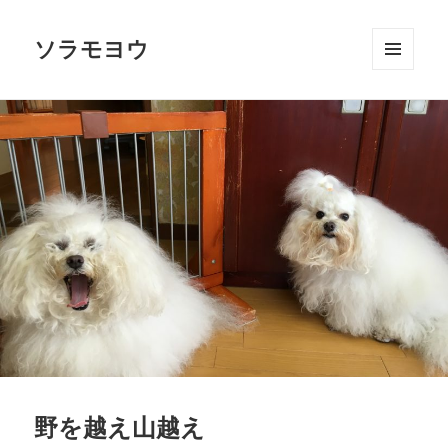
ソラモヨウ
メニュ
ーとウ
ィジェ
ット
野を越え山越え