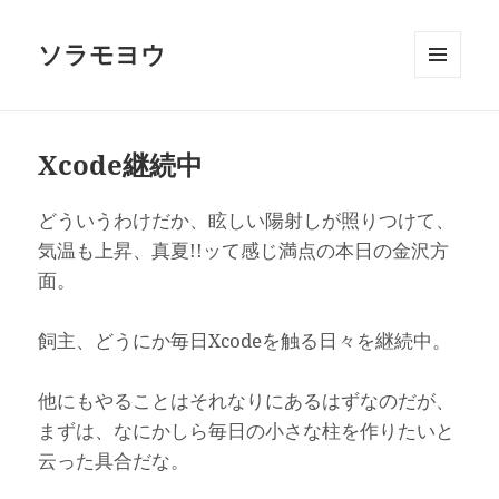
ソラモヨウ
メニュ
ーとウ
ィジェ
ット
Xcode継続中
どういうわけだか、眩しい陽射しが照りつけて、
気温も上昇、真夏!!ッて感じ満点の本日の金沢方
面。
飼主、どうにか毎日Xcodeを触る日々を継続中。
他にもやることはそれなりにあるはずなのだが、
まずは、なにかしら毎日の小さな柱を作りたいと
云った具合だな。