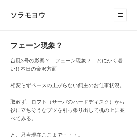
ソラモヨウ
メニュ
ーとウ
ィジェ
ット
フェーン現象？
台風3号の影響？ フェーン現象？ とにかく暑
い!! 本日の金沢方面
相変らずペースの上がらない飼主のお仕事状況。
取敢ず、ロフト（サーバのハードディスク）から
役に立ちそうなブツを引っ張り出して机の上に並
べてみる。
と、只今現在ここまで・・・。