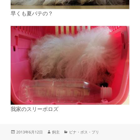
早くも夏バテの？
我家のスリーボロズ
投
作
カ
2013年6月12日
飼主
ピナ・ボス・プリ
稿
成
テ