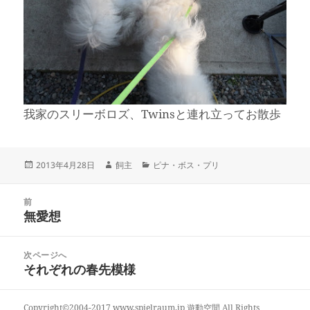
我家のスリーボロズ、Twinsと連れ立ってお散歩
投
作
カ
2013年4月28日
飼主
ピナ・ボス・プリ
稿
成
テ
日:
者
ゴ
投
リ
前
稿
無愛想
ー
前
ナ
の
ビ
投
次ページへ
ゲ
稿:
それぞれの春先模様
次
ー
の
シ
投
ョ
Copyright©2004-2017 www.spielraum.jp 遊動空間 All Rights