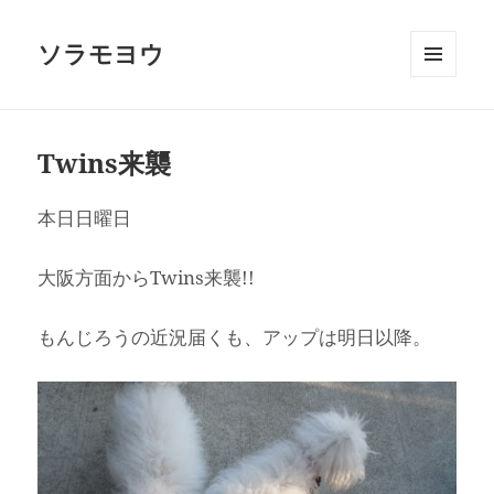
ソラモヨウ
メニュ
ーとウ
ィジェ
ット
Twins来襲
本日日曜日
大阪方面からTwins来襲!!
もんじろうの近況届くも、アップは明日以降。