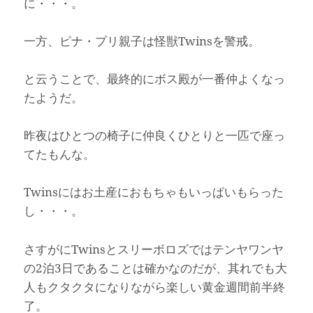
に・・・。
一方、ピナ・プリ親子は怪獣Twinsを警戒。
と云うことで、最終的にボス殿が一番仲よくなっ
たようだ。
昨夜はひとつの椅子に仲良くひとりと一匹で座っ
てたもんな。
Twinsにはお土産におもちゃもいっぱいもらった
し・・・。
さすがにTwinsとスリーボロズではテンヤワンヤ
の2泊3日であることは確かなのだが、其れでも大
人もクタクタになりながら楽しい黄金週間前半終
了。