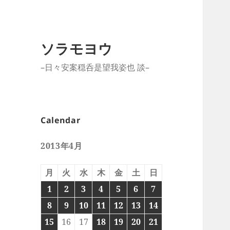
ソラモヨウ
–日々安案穏呑是望我姿也 談–
Calendar
2013年4月
月
火
水
木
金
土
日
1
2
3
4
5
6
7
8
9
10
11
12
13
14
15
16
17
18
19
20
21