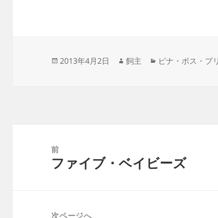
投
作
カ
2013年4月2日
飼主
ピナ・ボス・プ
稿
成
テ
日:
者
ゴ
リ
ー
投
稿
前
ファイブ・ベイビーズ
ナ
前
ビ
の
ゲ
投
ー
稿:
次ページへ