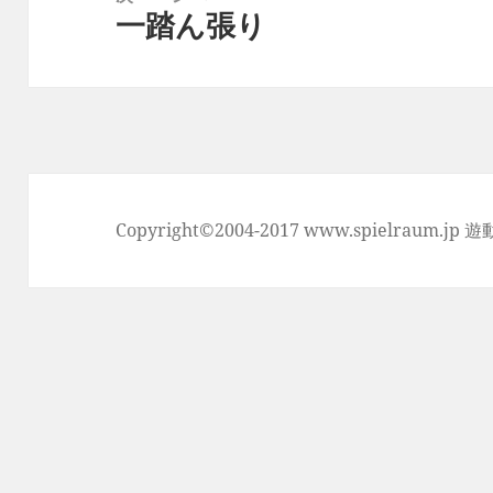
シ
一踏ん張り
次
ョ
の
ン
投
稿:
Copyright©2004-2017 www.spielraum.jp 遊動