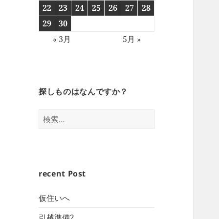
22
23
24
25
26
27
28
29
30
« 3月
5月 »
探しものはなんですか？
検
索:
recent Post
仮住いへ
引越準備2