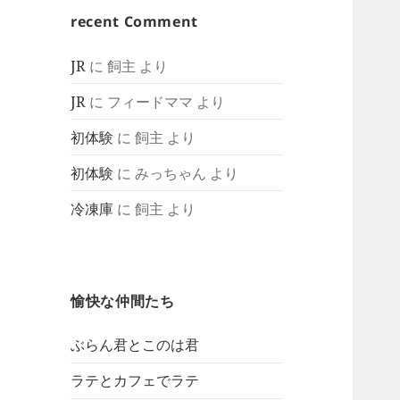
recent Comment
JR
に
飼主
より
JR
に
フィードママ
より
初体験
に
飼主
より
初体験
に
みっちゃん
より
冷凍庫
に
飼主
より
愉快な仲間たち
ぶらん君とこのは君
ラテとカフェでラテ