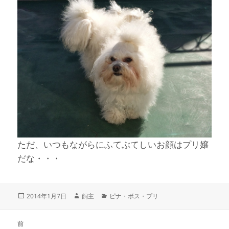
ただ、いつもながらにふてぶてしいお顔はプリ嬢
だな・・・
投
作
カ
2014年1月7日
飼主
ピナ・ボス・プリ
稿
成
テ
日:
者
ゴ
投
リ
前
稿