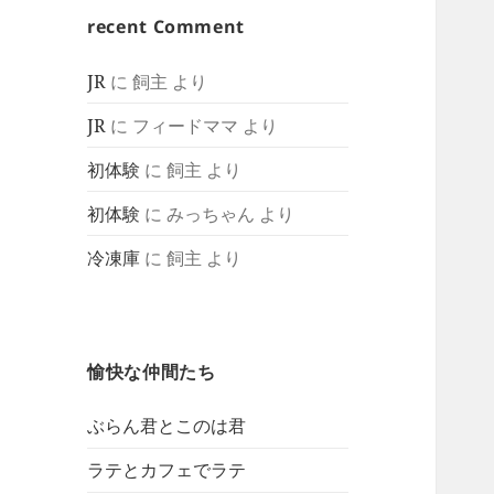
recent Comment
JR
に
飼主
より
JR
に
フィードママ
より
初体験
に
飼主
より
初体験
に
みっちゃん
より
冷凍庫
に
飼主
より
愉快な仲間たち
ぶらん君とこのは君
ラテとカフェでラテ