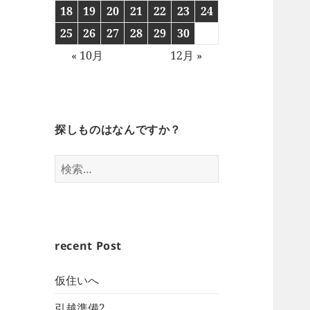
18
19
20
21
22
23
24
25
26
27
28
29
30
« 10月
12月 »
探しものはなんですか？
検
索:
recent Post
仮住いへ
引越準備2