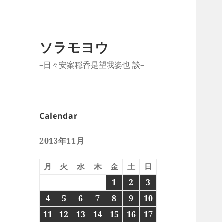
ソラモヨウ
–日々安案穏呑是望我姿也 談–
Calendar
2013年11月
月
火
水
木
金
土
日
1
2
3
4
5
6
7
8
9
10
11
12
13
14
15
16
17