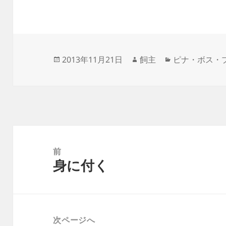
投
作
カ
2013年11月21日
飼主
ピナ・ボス・
稿
成
テ
日:
者
ゴ
リ
ー
投
稿
前
身に付く
ナ
前
ビ
の
ゲ
投
ー
稿:
次ページへ