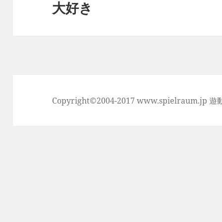
シ
大好き
次
ョ
の
ン
投
稿:
Copyright©2004-2017 www.spielraum.jp 遊動