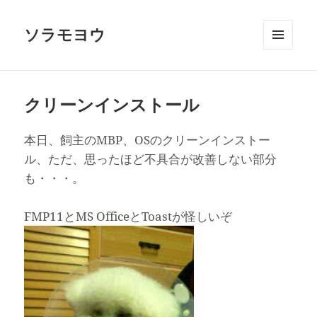
ソラモヨウ
メニュ
ーとウ
ィジェ
ット
クリーンインストール
本日、飼主のMBP、OSのクリーンインストー
ル、ただ、思ったほど不具合が改善しない部分
も・・・。
FMP11とMS OfficeとToastが怪しいぞ