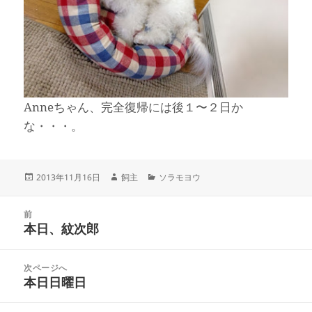
Anneちゃん、完全復帰には後１〜２日か
な・・・。
投
作
カ
2013年11月16日
飼主
ソラモヨウ
稿
成
テ
日:
者
ゴ
投
リ
前
稿
本日、紋次郎
ー
前
ナ
の
ビ
投
次ページへ
ゲ
稿:
本日日曜日
次
ー
の
シ