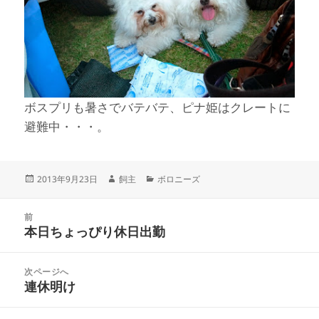
ボスプリも暑さでバテバテ、ピナ姫はクレートに
避難中・・・。
投
作
カ
2013年9月23日
飼主
ボロニーズ
稿
成
テ
日:
者
ゴ
投
リ
前
稿
本日ちょっぴり休日出勤
ー
前
ナ
の
ビ
投
次ページへ
ゲ
稿:
連休明け
次
ー
の
シ