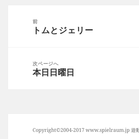
投
稿
前
トムとジェリー
ナ
前
ビ
の
ゲ
投
ー
稿:
次ページへ
シ
本日日曜日
次
ョ
の
ン
投
稿:
Copyright©2004-2017 www.spielraum.jp 遊動