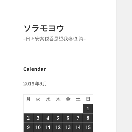
ソラモヨウ
–日々安案穏呑是望我姿也 談–
Calendar
2013年9月
月
火
水
木
金
土
日
1
2
3
4
5
6
7
8
9
10
11
12
13
14
15