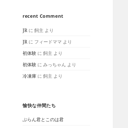
recent Comment
JR
に
飼主
より
JR
に
フィードママ
より
初体験
に
飼主
より
初体験
に
みっちゃん
より
冷凍庫
に
飼主
より
愉快な仲間たち
ぶらん君とこのは君