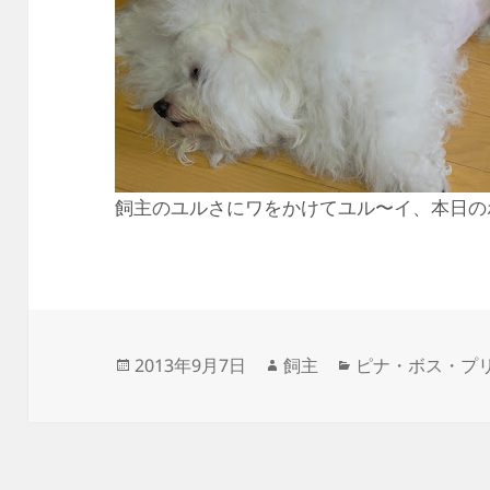
飼主のユルさにワをかけてユル〜イ、本日の
投
作
カ
2013年9月7日
飼主
ピナ・ボス・プ
稿
成
テ
日:
者
ゴ
リ
ー