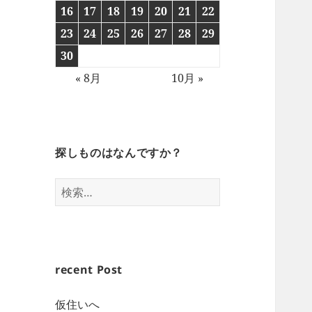
16
17
18
19
20
21
22
23
24
25
26
27
28
29
30
« 8月
10月 »
探しものはなんですか？
検
索:
recent Post
仮住いへ