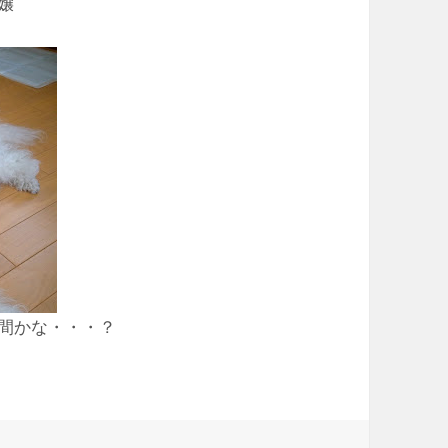
嬢
間かな・・・？