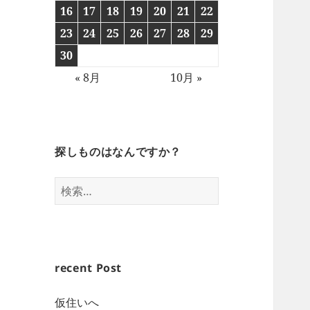
16
17
18
19
20
21
22
23
24
25
26
27
28
29
30
« 8月
10月 »
探しものはなんですか？
検
索:
recent Post
仮住いへ