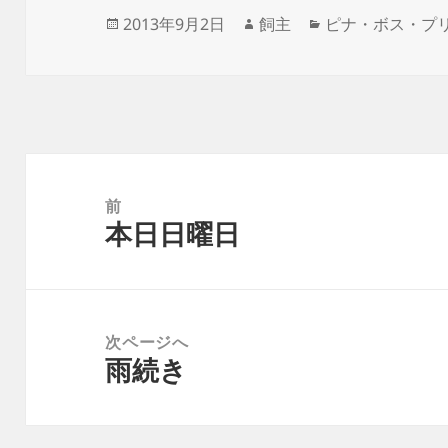
投
作
カ
2013年9月2日
飼主
ピナ・ボス・プ
稿
成
テ
日:
者
ゴ
リ
ー
投
稿
前
本日日曜日
ナ
前
ビ
の
ゲ
投
ー
稿:
次ページへ
シ
雨続き
次
ョ
の
ン
投