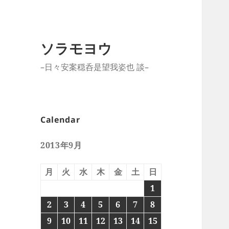
ソラモヨウ
–日々安案穏呑是望我姿也 談–
Calendar
2013年9月
月
火
水
木
金
土
日
1
2
3
4
5
6
7
8
9
10
11
12
13
14
15