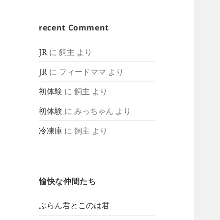
recent Comment
JR
に
飼主
より
JR
に
フィードママ
より
初体験
に
飼主
より
初体験
に
みっちゃん
より
冷凍庫
に
飼主
より
愉快な仲間たち
ぶらん君とこのは君