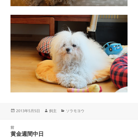
投
作
カ
2013年5月5日
飼主
ソラモヨウ
稿
成
テ
日:
者
ゴ
投
リ
前
稿
黄金週間中日
ー
前
ナ