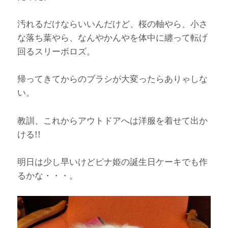
汚れるだけならいいんだけど、桜の軸やら、小さ
な落ち葉やら、なんやかんやを体中に纏って転げ
回るスリーボロズ。
帰ってきてからのブラシが大変ったらありゃしな
い。
教訓、これからアウトドアへは洋服を着せて出か
ける!!
明日は少し早いけどピナ姫の誕生日ケーキでも作
るかな・・・。