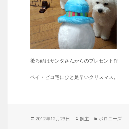
後ろ頭はサンタさんからのプレゼント!?
ベイ・ピコ宅にひと足早いクリスマス。
投
作
カ
2012年12月23日
飼主
ボロニーズ
稿
成
テ