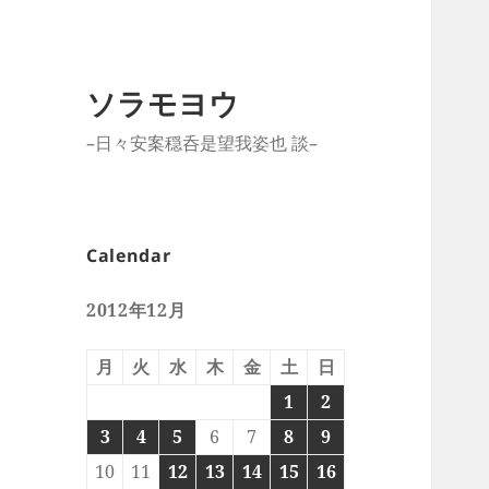
ソラモヨウ
–日々安案穏呑是望我姿也 談–
Calendar
2012年12月
月
火
水
木
金
土
日
1
2
3
4
5
6
7
8
9
10
11
12
13
14
15
16