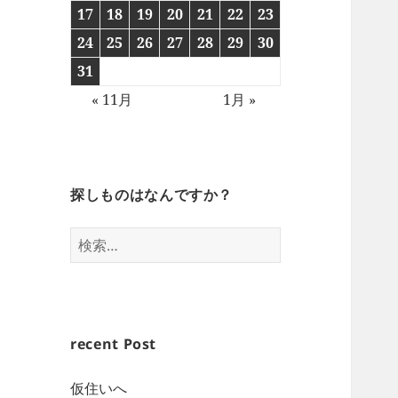
17
18
19
20
21
22
23
24
25
26
27
28
29
30
31
« 11月
1月 »
探しものはなんですか？
検
索:
recent Post
仮住いへ