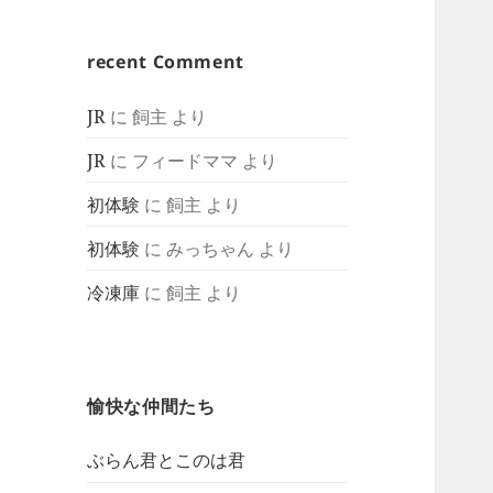
recent Comment
JR
に
飼主
より
JR
に
フィードママ
より
初体験
に
飼主
より
初体験
に
みっちゃん
より
冷凍庫
に
飼主
より
愉快な仲間たち
ぶらん君とこのは君