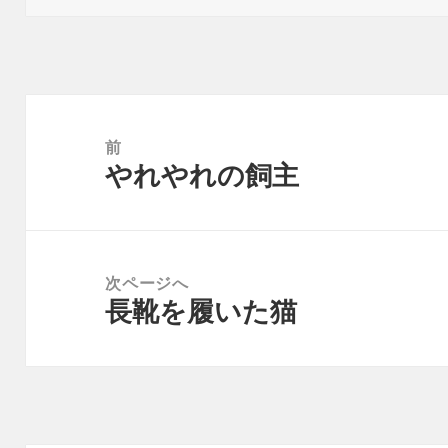
日:
者
ゴ
リ
ー
投
稿
前
やれやれの飼主
ナ
前
ビ
の
ゲ
投
ー
稿:
次ページへ
シ
長靴を履いた猫
次
ョ
の
ン
投
稿: