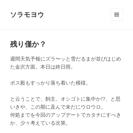
ソラモヨウ
メニュ
ーとウ
ィジェ
ット
残り僅か？
週間天気予報にズラ〜ッと雪だるまが並びはじめ
た金沢方面。本日は終日雨。
ボス殿もすっかり落ち着いた模様。
と云うことで、飼主、オシゴトに集中か!?、と思
いきや、この期に及んで未だにウロウロ。
何処までを今回のアップデートでカタチにすべき
か、少々考えている次第。