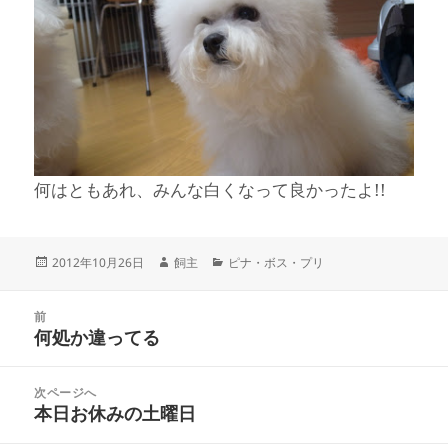
何はともあれ、みんな白くなって良かったよ!!
投
作
カ
2012年10月26日
飼主
ピナ・ボス・プリ
稿
成
テ
日:
者
ゴ
投
リ
前
稿
何処か違ってる
ー
前
ナ
の
ビ
投
次ページへ
ゲ
稿:
本日お休みの土曜日
次
ー
の
シ