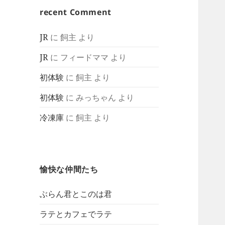
recent Comment
JR
に
飼主
より
JR
に
フィードママ
より
初体験
に
飼主
より
初体験
に
みっちゃん
より
冷凍庫
に
飼主
より
愉快な仲間たち
ぶらん君とこのは君
ラテとカフェでラテ