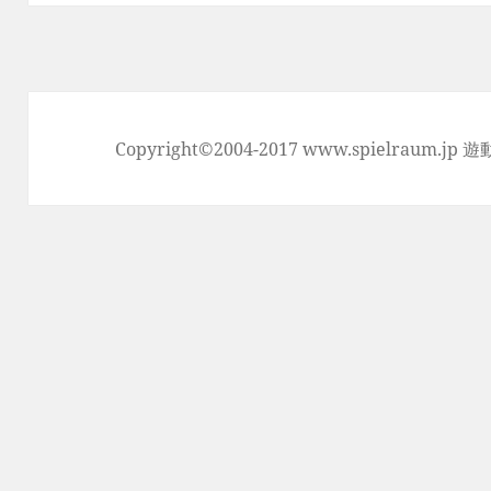
投
稿:
Copyright©2004-2017 www.spielraum.jp 遊動