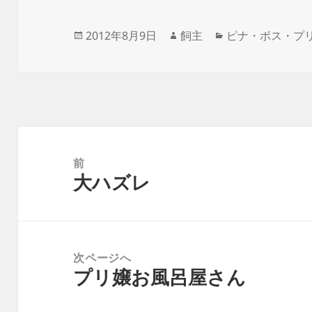
投
作
カ
2012年8月9日
飼主
ピナ・ボス・プ
稿
成
テ
日:
者
ゴ
リ
ー
投
稿
前
大ハズレ
ナ
前
ビ
の
ゲ
投
ー
稿:
次ページへ
シ
プリ嬢お風呂屋さん
次
ョ
の
ン