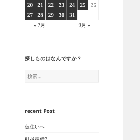
20
21
22
23
24
25
26
27
28
29
30
31
« 7月
9月 »
探しものはなんですか？
検
索:
recent Post
仮住いへ
引越準備2