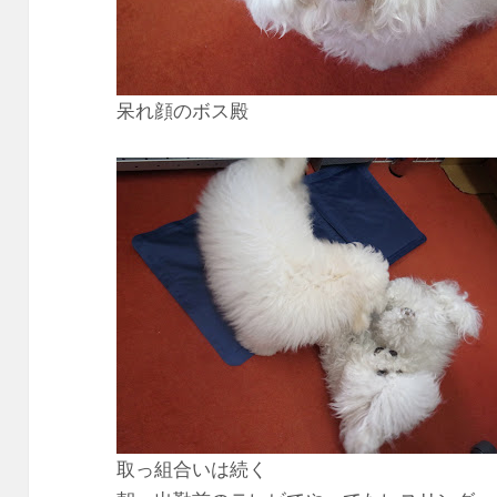
呆れ顔のボス殿
取っ組合いは続く