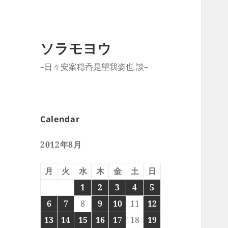
ソラモヨウ
–日々安案穏呑是望我姿也 談–
Calendar
2012年8月
月
火
水
木
金
土
日
1
2
3
4
5
6
7
8
9
10
11
12
13
14
15
16
17
18
19