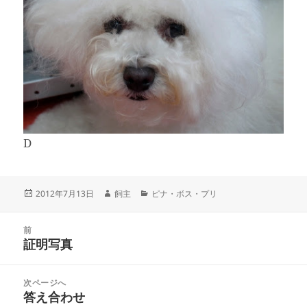
D
投
作
カ
2012年7月13日
飼主
ピナ・ボス・プリ
稿
成
テ
日:
者
ゴ
投
リ
前
稿
証明写真
ー
前
ナ
の
ビ
投
次ページへ
ゲ
稿:
答え合わせ
次
ー