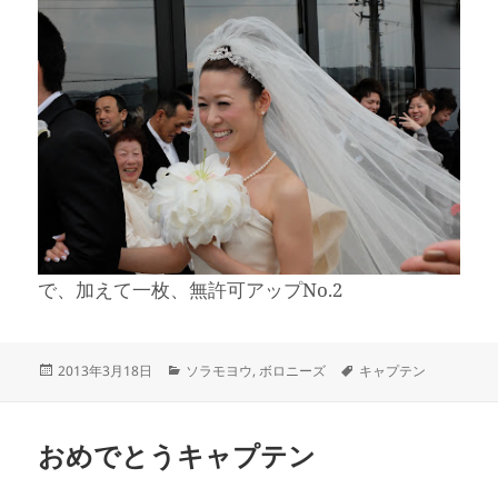
で、加えて一枚、無許可アップNo.2
投
カ
タ
2013年3月18日
ソラモヨウ
,
ボロニーズ
キャプテン
稿
テ
グ
日:
ゴ
リ
おめでとうキャプテン
ー