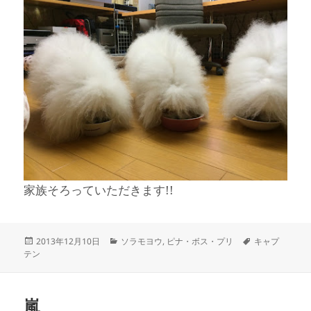
家族そろっていただきます!!
投
カ
タ
2013年12月10日
ソラモヨウ
,
ピナ・ボス・プリ
キャプ
稿
テ
グ
テン
日:
ゴ
リ
ー
嵐