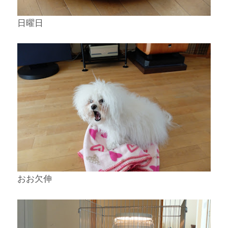
日曜日
おお欠伸